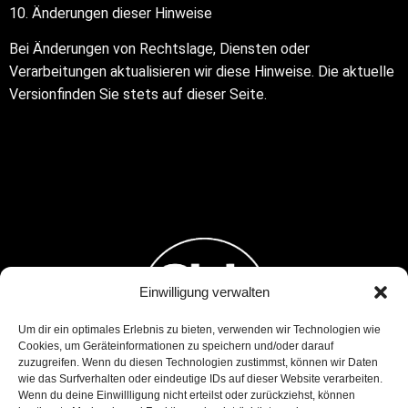
10. Änderungen dieser Hinweise
Bei Änderungen von Rechtslage, Diensten oder
Verarbeitungen aktualisieren wir diese Hinweise. Die aktuelle
Versionfinden Sie stets auf dieser Seite.
Einwilligung verwalten
Um dir ein optimales Erlebnis zu bieten, verwenden wir Technologien wie
Cookies, um Geräteinformationen zu speichern und/oder darauf
zuzugreifen. Wenn du diesen Technologien zustimmst, können wir Daten
wie das Surfverhalten oder eindeutige IDs auf dieser Website verarbeiten.
Wenn du deine Einwillligung nicht erteilst oder zurückziehst, können